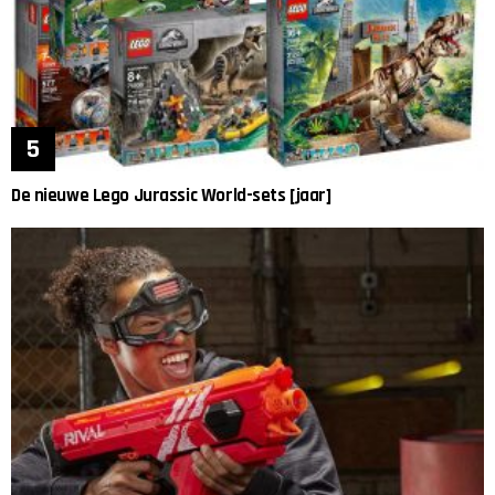
De nieuwe Lego Jurassic World-sets [jaar]