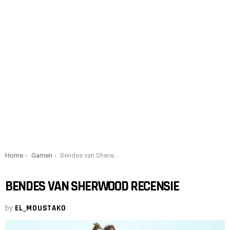
You are here:
Home
Gamen
Bendes van Sherwood recensie
BENDES VAN SHERWOOD RECENSIE
by
EL_MOUSTAKO