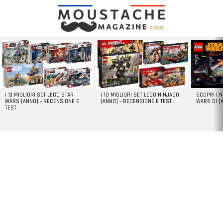
LATEST
STORIES
I 13 MIGLIORI SET LEGO STAR
I 10 MIGLIORI SET LEGO NINJAGO
SCOPRI I 
WARS [ANNO] – RECENSIONE E
[ANNO] – RECENSIONE E TEST
WARS DI [
TEST