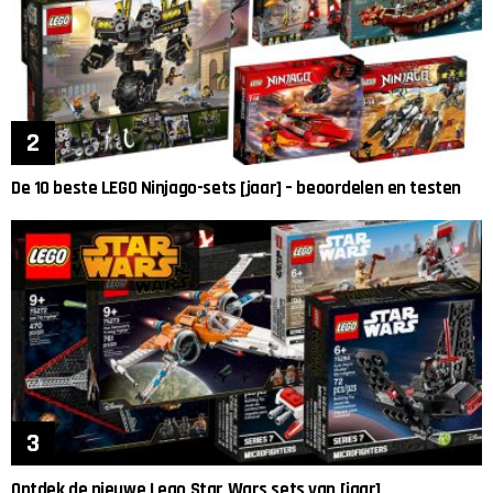
De 10 beste LEGO Ninjago-sets [jaar] – beoordelen en testen
Ontdek de nieuwe Lego Star Wars sets van [jaar]