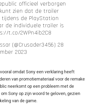
epublic officieel verborgen
kunt zien dat de trailer
is tijdens de PlayStation
 de individuele trailer is
s://t.co/2WPn4ib2C8
lessar (@Crusader3456) 28
ember 2023
 vooral omdat Sony een verklaring heeft
ijderen van promotiemateriaal voor de remake
public neerkomt op een probleem met de
k om Sony op zijn woord te geloven, gezien
kkeling van de game.