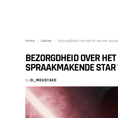
You are here:
Home
Gamen
Bezorgdheid over het lot van een spraakmakende Star Wars-rema
BEZORGDHEID OVER HET 
SPRAAKMAKENDE STAR
by
EL_MOUSTAKO