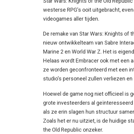
Star Wars: Knights of the Old Republi
westerse RPG's ooit uitgebracht, even
videogames aller tijden.
De remake van Star Wars: Knights of t
nieuw ontwikkelteam van Sabre Interac
Marine 2 en World War Z. Het is eige
Helaas wordt Embracer ook met een a
ze worden geconfronteerd met een int
studio's personeel zullen verliezen e
Hoewel de game nog niet officieel is g
grote investeerders al geïnteresseerd 
als ze erin slagen hun structuur samen
Zoals het er nu uitziet, is de huidige 
the Old Republic onzeker.