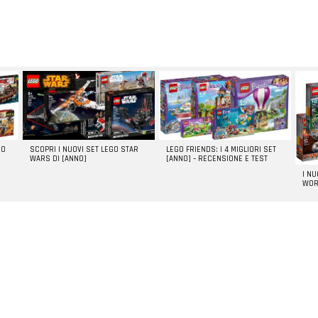
GO
SCOPRI I NUOVI SET LEGO STAR
LEGO FRIENDS: I 4 MIGLIORI SET
WARS DI [ANNO]
[ANNO] – RECENSIONE E TEST
I N
WOR