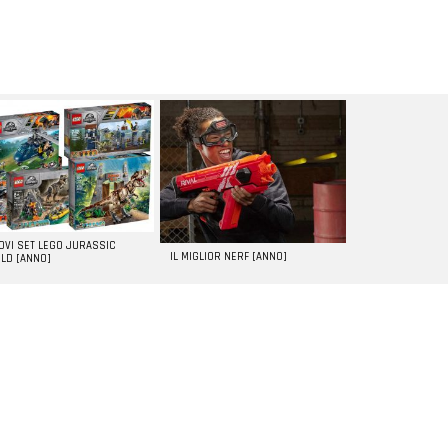
UOVI SET LEGO JURASSIC
IL MIGLIOR NERF [ANNO]
LD [ANNO]