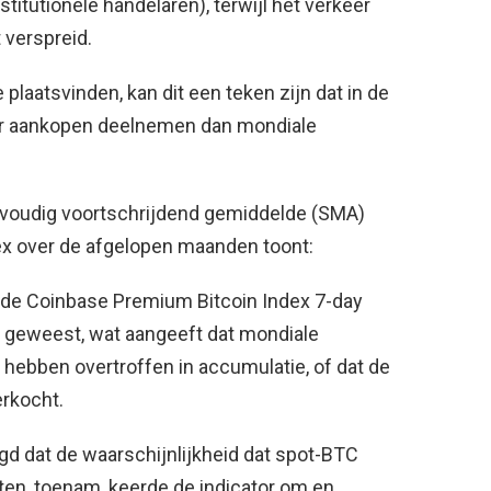
stitutionele handelaren), terwijl het verkeer
 verspreid.
laatsvinden, kan dit een teken zijn dat in de
er aankopen deelnemen dan mondiale
envoudig voortschrijdend gemiddelde (SMA)
x over de afgelopen maanden toont:
is de Coinbase Premium Bitcoin Index 7-day
 geweest, wat aangeeft dat mondiale
hebben overtroffen in accumulatie, of dat de
rkocht.
d dat de waarschijnlijkheid dat spot-BTC
ten, toenam, keerde de indicator om en