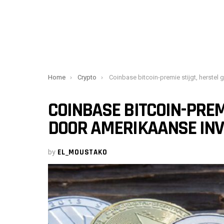
You are here:
Home
Crypto
Coinbase bitcoin-premie stijgt, herstel geleid door Amerikaanse investeerders?
COINBASE BITCOIN-PREMI
DOOR AMERIKAANSE IN
by
EL_MOUSTAKO