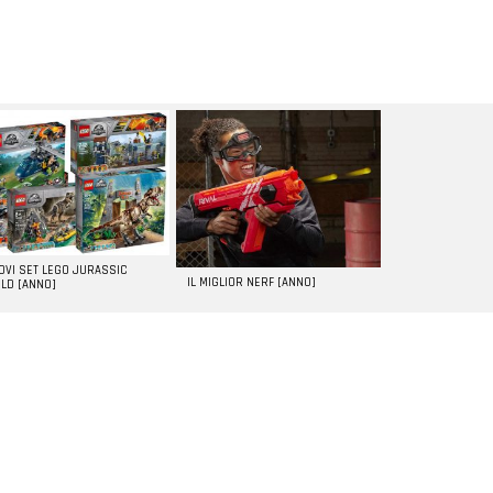
UOVI SET LEGO JURASSIC
IL MIGLIOR NERF [ANNO]
LD [ANNO]