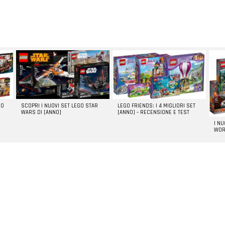
GO
SCOPRI I NUOVI SET LEGO STAR
LEGO FRIENDS: I 4 MIGLIORI SET
WARS DI [ANNO]
[ANNO] – RECENSIONE E TEST
I N
WOR