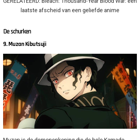
GERELATEERD: Bleach: Thousand-Year Blood War: een
laatste afscheid van een geliefde anime
De schurken
9. Muzan Kibutsuji
Muzan is de demonenkoning die de hele Kamado-