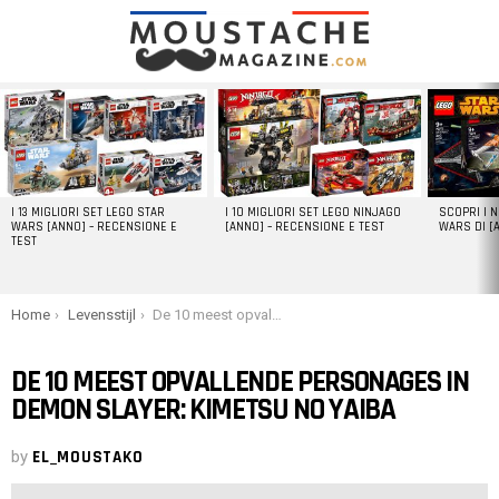
LATEST
STORIES
I 13 MIGLIORI SET LEGO STAR
I 10 MIGLIORI SET LEGO NINJAGO
SCOPRI I 
WARS [ANNO] – RECENSIONE E
[ANNO] – RECENSIONE E TEST
WARS DI [
TEST
You are here:
Home
Levensstijl
De 10 meest opvallende personages in Demon Slayer: Kimetsu no Yaiba
DE 10 MEEST OPVALLENDE PERSONAGES IN
DEMON SLAYER: KIMETSU NO YAIBA
by
EL_MOUSTAKO