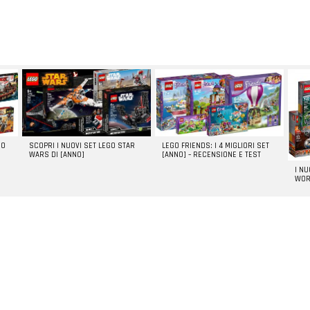
GO
SCOPRI I NUOVI SET LEGO STAR
LEGO FRIENDS: I 4 MIGLIORI SET
WARS DI [ANNO]
[ANNO] – RECENSIONE E TEST
I N
WOR