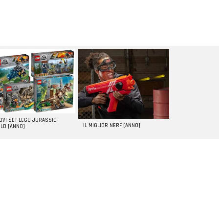
UOVI SET LEGO JURASSIC
IL MIGLIOR NERF [ANNO]
LD [ANNO]