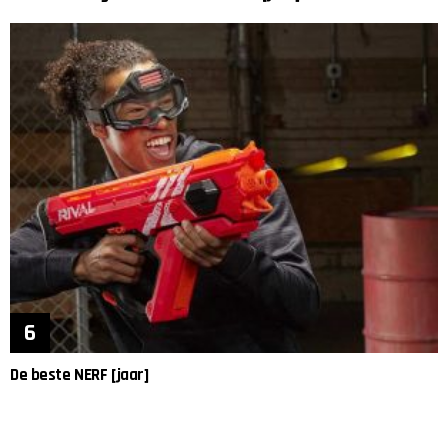
De beste NERF [jaar]