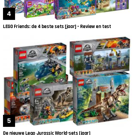
LEGO Friends: de 4 beste sets [jaar] – Review en test
De nieuwe Lego Jurassic World-sets [jaar]