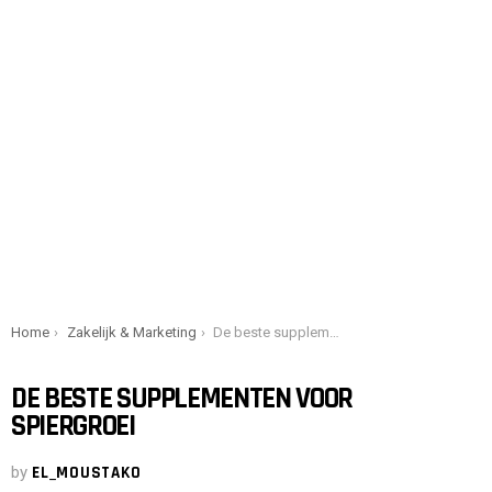
You are here:
Home
Zakelijk & Marketing
De beste supplementen voor spiergroei
DE BESTE SUPPLEMENTEN VOOR
SPIERGROEI
by
EL_MOUSTAKO