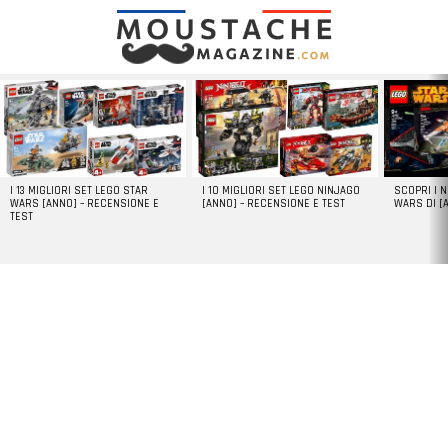
LATEST
STORIES
I 13 MIGLIORI SET LEGO STAR
I 10 MIGLIORI SET LEGO NINJAGO
SCOPRI I 
WARS [ANNO] – RECENSIONE E
[ANNO] – RECENSIONE E TEST
WARS DI [
TEST