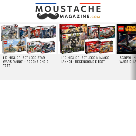
LATEST
STORIES
I 13 MIGLIORI SET LEGO STAR
I 10 MIGLIORI SET LEGO NINJAGO
SCOPRI I 
WARS [ANNO] – RECENSIONE E
[ANNO] – RECENSIONE E TEST
WARS DI [
TEST