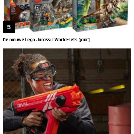
De nieuwe Lego Jurassic World-sets [jaar]