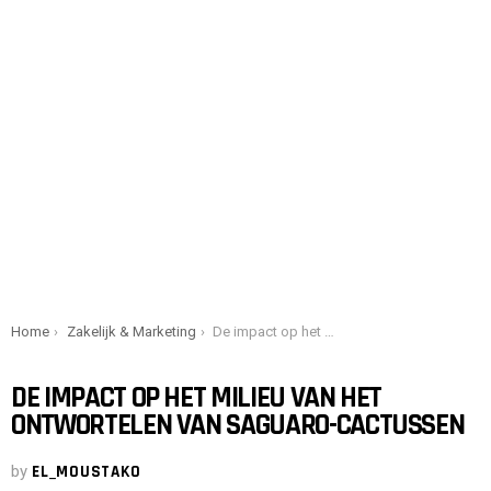
You are here:
Home
Zakelijk & Marketing
De impact op het milieu van het ontwortelen van saguaro-cactussen
DE IMPACT OP HET MILIEU VAN HET
ONTWORTELEN VAN SAGUARO-CACTUSSEN
by
EL_MOUSTAKO