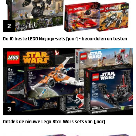
De 10 beste LEGO Ninjago-sets [jaar] – beoordelen en testen
Ontdek de nieuwe Lego Star Wars sets van [jaar]