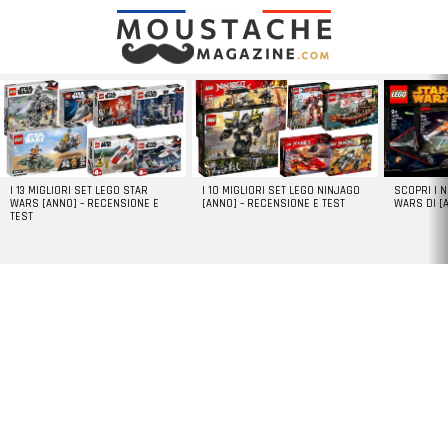
LATEST
STORIES
I 13 MIGLIORI SET LEGO STAR
I 10 MIGLIORI SET LEGO NINJAGO
SCOPRI I 
WARS [ANNO] – RECENSIONE E
[ANNO] – RECENSIONE E TEST
WARS DI [
TEST