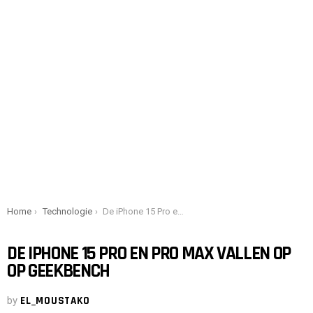
You are here:
Home
Technologie
De iPhone 15 Pro en Pro Max vallen op op Geekbench
DE IPHONE 15 PRO EN PRO MAX VALLEN OP
OP GEEKBENCH
by
EL_MOUSTAKO