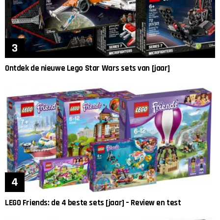
Ontdek de nieuwe Lego Star Wars sets van [jaar]
LEGO Friends: de 4 beste sets [jaar] – Review en test