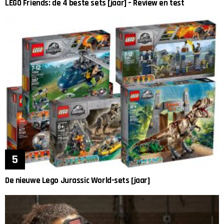
LEGO Friends: de 4 beste sets [jaar] – Review en test
De nieuwe Lego Jurassic World-sets [jaar]