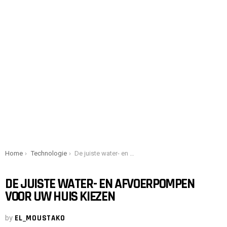
You are here:
Home
Technologie
De juiste water- en afvoerpompen voor uw huis kiezen
DE JUISTE WATER- EN AFVOERPOMPEN
VOOR UW HUIS KIEZEN
by
EL_MOUSTAKO