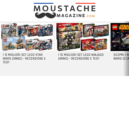
LATEST
STORIES
I 13 MIGLIORI SET LEGO STAR
I 10 MIGLIORI SET LEGO NINJAGO
SCOPRI I 
WARS [ANNO] – RECENSIONE E
[ANNO] – RECENSIONE E TEST
WARS DI [
TEST