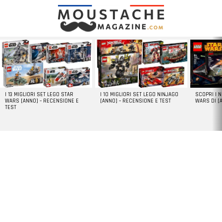
LATEST
STORIES
I 13 MIGLIORI SET LEGO STAR
I 10 MIGLIORI SET LEGO NINJAGO
SCOPRI I 
WARS [ANNO] – RECENSIONE E
[ANNO] – RECENSIONE E TEST
WARS DI [
TEST