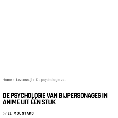
You are here:
Home
Levensstijl
De psychologie van bijpersonages in anime uit één stuk
DE PSYCHOLOGIE VAN BIJPERSONAGES IN
ANIME UIT ÉÉN STUK
by
EL_MOUSTAKO