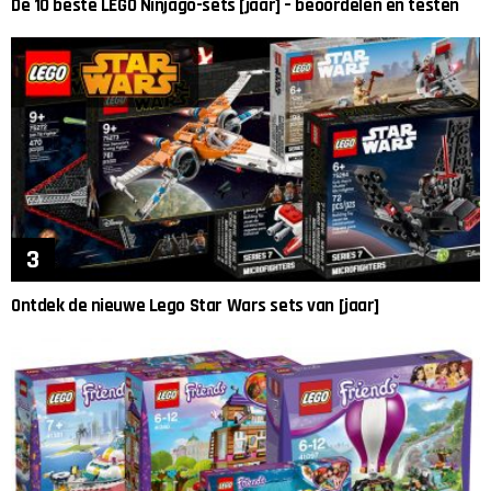
De 10 beste LEGO Ninjago-sets [jaar] – beoordelen en testen
Ontdek de nieuwe Lego Star Wars sets van [jaar]