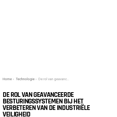
You are here:
Home
Technologie
De rol van geavanceerde besturingssystemen bij het verbeteren van de industriële veiligheid
DE ROL VAN GEAVANCEERDE
BESTURINGSSYSTEMEN BIJ HET
VERBETEREN VAN DE INDUSTRIËLE
VEILIGHEID