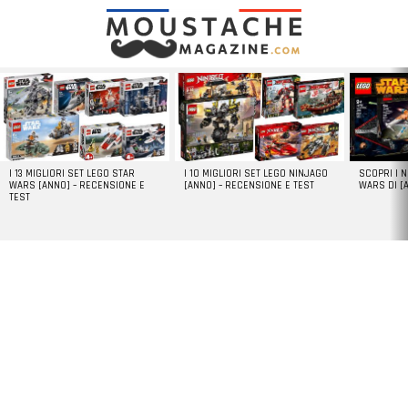
LATEST
STORIES
I 13 MIGLIORI SET LEGO STAR
I 10 MIGLIORI SET LEGO NINJAGO
SCOPRI I 
WARS [ANNO] – RECENSIONE E
[ANNO] – RECENSIONE E TEST
WARS DI [
TEST