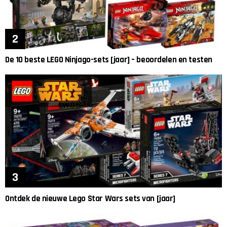
De 10 beste LEGO Ninjago-sets [jaar] – beoordelen en testen
Ontdek de nieuwe Lego Star Wars sets van [jaar]