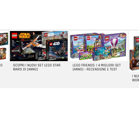
GO
SCOPRI I NUOVI SET LEGO STAR
LEGO FRIENDS: I 4 MIGLIORI SET
WARS DI [ANNO]
[ANNO] – RECENSIONE E TEST
I N
WOR