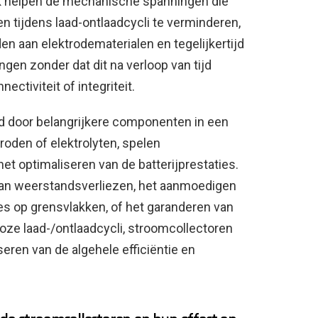
ok helpen de mechanische spanningen die
 tijdens laad-ontlaadcycli te verminderen,
en aan elektrodematerialen en tegelijkertijd
gen zonder dat dit na verloop van tijd
ctiviteit of integriteit.
 door belangrijkere componenten in een
roden of elektrolyten, spelen
het optimaliseren van de batterijprestaties.
van weerstandsverliezen, het aanmoedigen
es op grensvlakken, of het garanderen van
oze laad-/ontlaadcycli, stroomcollectoren
iseren van de algehele efficiëntie en