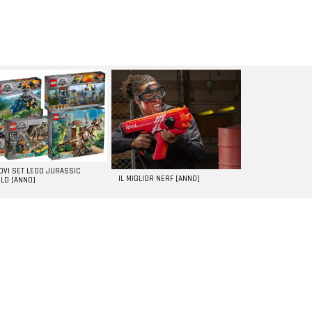
UOVI SET LEGO JURASSIC
IL MIGLIOR NERF [ANNO]
LD [ANNO]