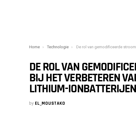
You are here:
Home
Technologie
De rol van gemodificeerde stroomcollectoren bij het verbeteren van de efficiëntie van lithi
DE ROL VAN GEMODIFIC
BIJ HET VERBETEREN VAN
LITHIUM-IONBATTERIJE
by
EL_MOUSTAKO