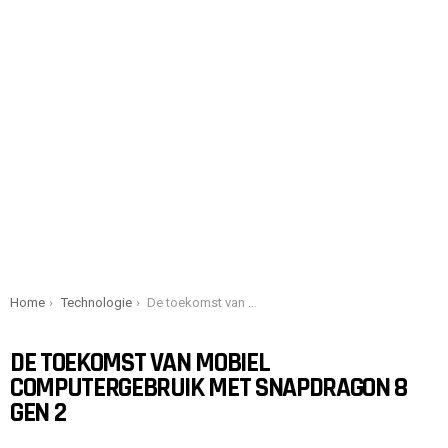
You are here:
Home
Technologie
De toekomst van mobiel computergebruik met Snapdragon 8 Gen 2
DE TOEKOMST VAN MOBIEL
COMPUTERGEBRUIK MET SNAPDRAGON 8
GEN 2