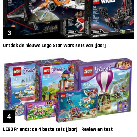
Ontdek de nieuwe Lego Star Wars sets van [jaar]
LEGO Friends: de 4 beste sets [jaar] – Review en test