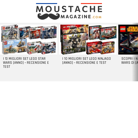
LATEST
STORIES
I 13 MIGLIORI SET LEGO STAR
I 10 MIGLIORI SET LEGO NINJAGO
SCOPRI I 
WARS [ANNO] – RECENSIONE E
[ANNO] – RECENSIONE E TEST
WARS DI [
TEST