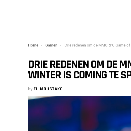
You are here:
Home
Gamen
Drie redenen om de MMORPG Game of Thrones Winter is Coming te spel
DRIE REDENEN OM DE M
WINTER IS COMING TE S
by
EL_MOUSTAKO