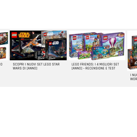
GO
SCOPRI I NUOVI SET LEGO STAR
LEGO FRIENDS: I 4 MIGLIORI SET
WARS DI [ANNO]
[ANNO] – RECENSIONE E TEST
I N
WOR