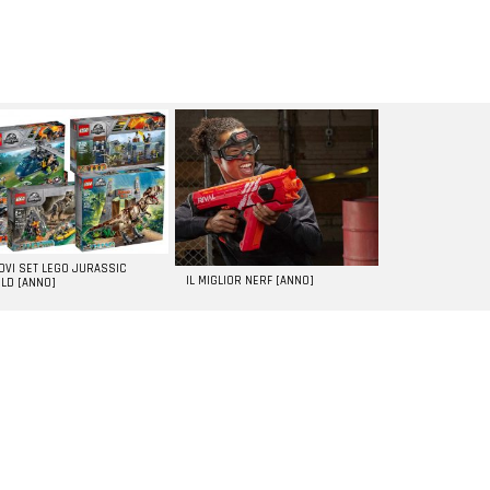
UOVI SET LEGO JURASSIC
IL MIGLIOR NERF [ANNO]
LD [ANNO]