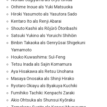
Orihime Inoue als Yuki Matsuoka
Hiroki Yasumoto als Yasutora Sado
Kentaro Ito als Renji Abarai
Shouto Kashii als Rōjūrō Ōtoribashi
Satsuki Yukino als Yoruichi Shihōin
Binbin Takaoka als Genryūsai Shigekuni
Yamamoto
Houko Kuwashima: Suì-Feng
Tetsu Inada als Sajin Komamura
Aya Hisakawa als Retsu Unohana
Masaya Onosaka als Shinji Hirako
Ryotaro Okiayu als Byakuya Kuchiki
Fumihiko Tachiki: Kenpachi Zaraki
Akio Ohtsuka als Shunsui Kyōraku