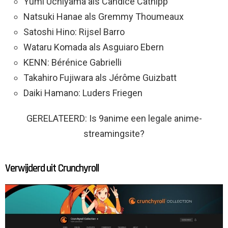
Yumi Uchiyama als Candice Catnipp
Natsuki Hanae als Gremmy Thoumeaux
Satoshi Hino: Rijsel Barro
Wataru Komada als Asguiaro Ebern
KENN: Bérénice Gabrielli
Takahiro Fujiwara als Jérôme Guizbatt
Daiki Hamano: Luders Friegen
GERELATEERD: Is 9anime een legale anime-
streamingsite?
Verwijderd uit Crunchyroll