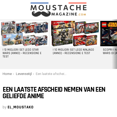
LATEST
STORIES
I 13 MIGLIORI SET LEGO STAR
I 10 MIGLIORI SET LEGO NINJAGO
SCOPRI I 
WARS [ANNO] – RECENSIONE E
[ANNO] – RECENSIONE E TEST
WARS DI [
TEST
You are here:
Home
Levensstijl
Een laatste afscheid nemen van een geliefde anime
EEN LAATSTE AFSCHEID NEMEN VAN EEN
GELIEFDE ANIME
by
EL_MOUSTAKO