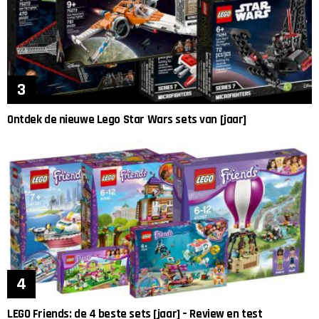
Ontdek de nieuwe Lego Star Wars sets van [jaar]
LEGO Friends: de 4 beste sets [jaar] – Review en test