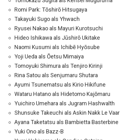
Tomokazu Sugita als Kensei Muguruma
Romi Park: Tōshirō Hitsugaya
Takayuki Sugo als Yhwach
Ryusei Nakao als Mayuri Kurotsuchi
Hideo Ishikawa als Jūshirō Ukitake
Naomi Kusumi als Ichibē Hyōsube
Yoji Ueda als Ōetsu Mimaiya
Tomoyuki Shimura als Tenjiro Kirinji
Rina Satou als Senjumaru Shutara
Ayumi Tsunematsu als Kirio Hikifune
Wataru Hatano als Hidetomo Kajōmaru
Yuichiro Umehara als Jugram Hashwalth
Shunsuke Takeuchi als Askin Nakk Le Vaar
Ayana Taketatsu als Bambietta Basterbine
Yuki Ono als Bazz-B