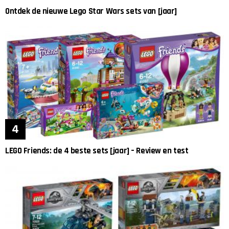
Ontdek de nieuwe Lego Star Wars sets van [jaar]
LEGO Friends: de 4 beste sets [jaar] – Review en test