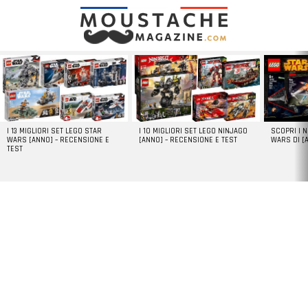
LATEST
STORIES
I 13 MIGLIORI SET LEGO STAR
I 10 MIGLIORI SET LEGO NINJAGO
SCOPRI I 
WARS [ANNO] – RECENSIONE E
[ANNO] – RECENSIONE E TEST
WARS DI [
TEST