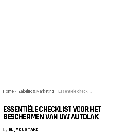
You are here:
Home
Zakelijk & Marketing
Essentiële checklist voor het beschermen van uw autolak
ESSENTIËLE CHECKLIST VOOR HET
BESCHERMEN VAN UW AUTOLAK
by
EL_MOUSTAKO