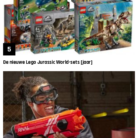
De nieuwe Lego Jurassic World-sets [jaar]