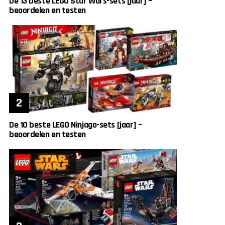
De 13 beste LEGO Star Wars-sets [jaar] –
beoordelen en testen
De 10 beste LEGO Ninjago-sets [jaar] –
beoordelen en testen