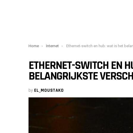
You are here:
Home
Internet
Ethernet-switch en hub: wat is het belangrijkste versch
ETHERNET-SWITCH EN HU
BELANGRIJKSTE VERSCH
by
EL_MOUSTAKO