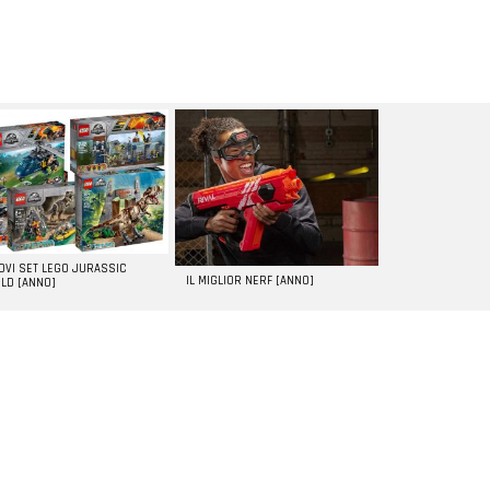
UOVI SET LEGO JURASSIC
IL MIGLIOR NERF [ANNO]
LD [ANNO]