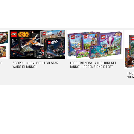
GO
SCOPRI I NUOVI SET LEGO STAR
LEGO FRIENDS: I 4 MIGLIORI SET
WARS DI [ANNO]
[ANNO] – RECENSIONE E TEST
I N
WOR