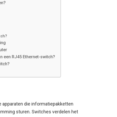
en?
tch?
ing
uter
n een RJ45 Ethernet-switch?
itch?
te apparaten die informatiepakketten
emming sturen. Switches verdelen het