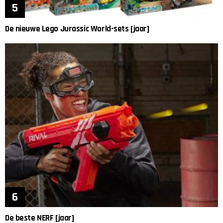
De nieuwe Lego Jurassic World-sets [jaar]
De beste NERF [jaar]