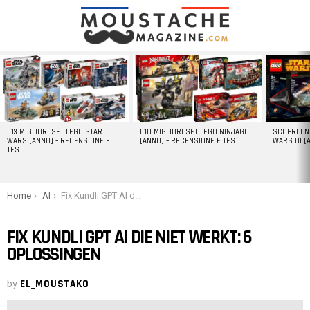
LATEST
STORIES
I 13 MIGLIORI SET LEGO STAR
I 10 MIGLIORI SET LEGO NINJAGO
SCOPRI I 
WARS [ANNO] – RECENSIONE E
[ANNO] – RECENSIONE E TEST
WARS DI [
TEST
You are here:
Home
AI
Fix Kundli GPT AI die niet werkt: 6 oplossingen
FIX KUNDLI GPT AI DIE NIET WERKT: 6
OPLOSSINGEN
by
EL_MOUSTAKO