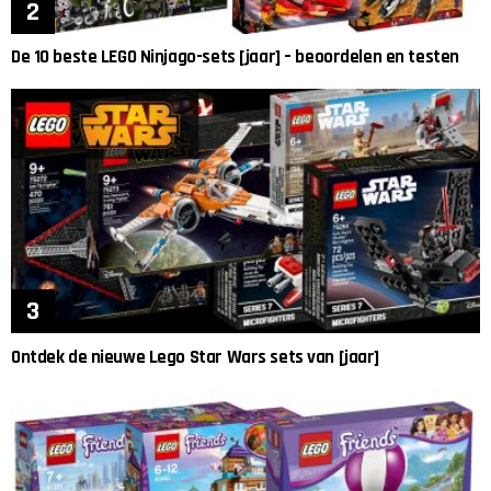
De 10 beste LEGO Ninjago-sets [jaar] – beoordelen en testen
Ontdek de nieuwe Lego Star Wars sets van [jaar]