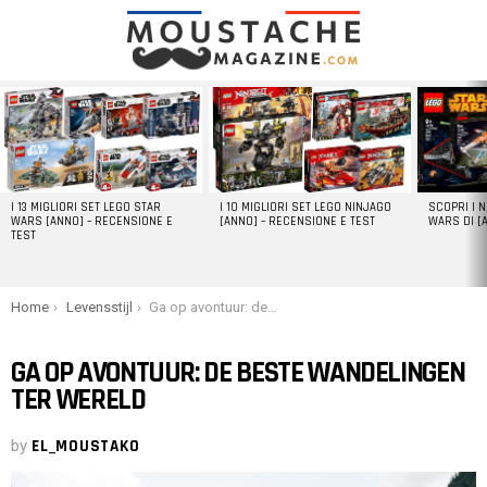
LATEST
STORIES
I 13 MIGLIORI SET LEGO STAR
I 10 MIGLIORI SET LEGO NINJAGO
SCOPRI I 
WARS [ANNO] – RECENSIONE E
[ANNO] – RECENSIONE E TEST
WARS DI [
TEST
You are here:
Home
Levensstijl
Ga op avontuur: de beste wandelingen ter wereld
GA OP AVONTUUR: DE BESTE WANDELINGEN
TER WERELD
by
EL_MOUSTAKO