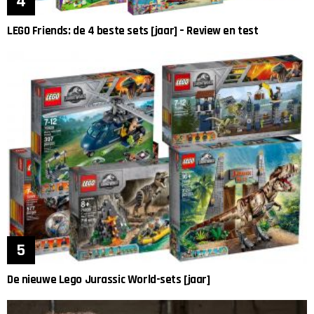
LEGO Friends: de 4 beste sets [jaar] – Review en test
De nieuwe Lego Jurassic World-sets [jaar]