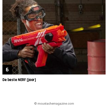
De beste NERF [jaar]
© moustachemagazine.com