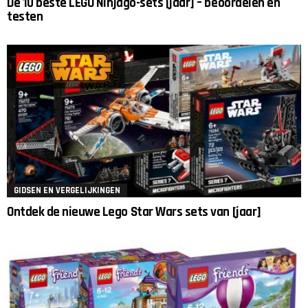
De 10 beste LEGO Ninjago-sets [jaar] – beoordelen en
testen
GIDSEN EN VERGELIJKINGEN
Ontdek de nieuwe Lego Star Wars sets van [jaar]