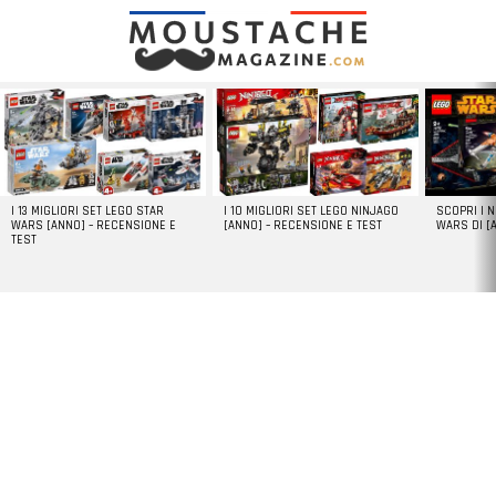
LATEST
STORIES
I 13 MIGLIORI SET LEGO STAR
I 10 MIGLIORI SET LEGO NINJAGO
SCOPRI I 
WARS [ANNO] – RECENSIONE E
[ANNO] – RECENSIONE E TEST
WARS DI [
TEST