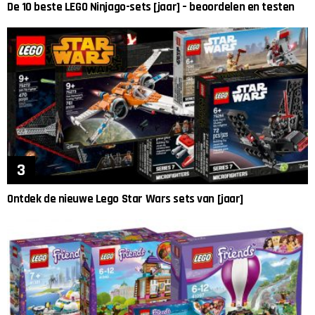
De 10 beste LEGO Ninjago-sets [jaar] – beoordelen en testen
Ontdek de nieuwe Lego Star Wars sets van [jaar]