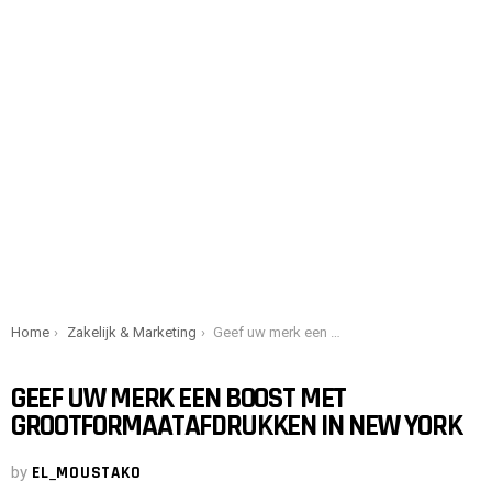
You are here:
Home
Zakelijk & Marketing
Geef uw merk een boost met grootformaatafdrukken in New York
GEEF UW MERK EEN BOOST MET
GROOTFORMAATAFDRUKKEN IN NEW YORK
by
EL_MOUSTAKO