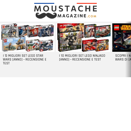
LATEST
STORIES
I 13 MIGLIORI SET LEGO STAR
I 10 MIGLIORI SET LEGO NINJAGO
SCOPRI I 
WARS [ANNO] – RECENSIONE E
[ANNO] – RECENSIONE E TEST
WARS DI [
TEST