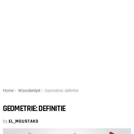
You are here:
Home
Woordenlijst
Geometrie: definitie
GEOMETRIE: DEFINITIE
by
EL_MOUSTAKO