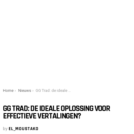
You are here:
Home
Nieuws
GG Trad: de ideale oplossing voor effectieve vertalingen?
GG TRAD: DE IDEALE OPLOSSING VOOR
EFFECTIEVE VERTALINGEN?
by
EL_MOUSTAKO