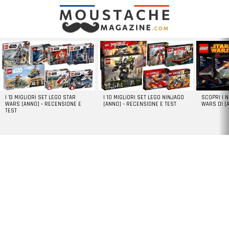
LATEST
STORIES
I 13 MIGLIORI SET LEGO STAR
I 10 MIGLIORI SET LEGO NINJAGO
SCOPRI I 
WARS [ANNO] – RECENSIONE E
[ANNO] – RECENSIONE E TEST
WARS DI [
TEST