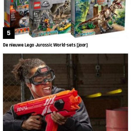
De nieuwe Lego Jurassic World-sets [jaar]