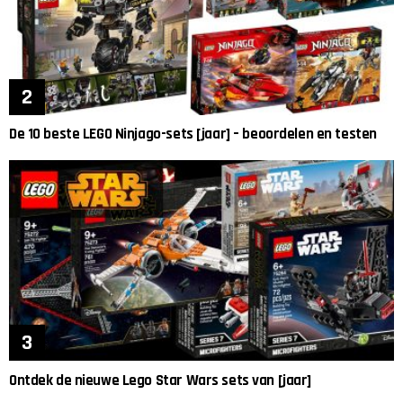
De 10 beste LEGO Ninjago-sets [jaar] – beoordelen en testen
Ontdek de nieuwe Lego Star Wars sets van [jaar]