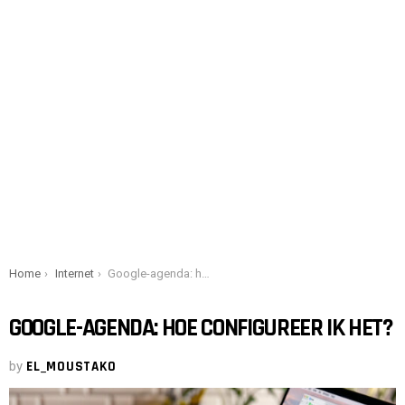
You are here:
Home
Internet
Google-agenda: hoe configureer ik het?
GOOGLE-AGENDA: HOE CONFIGUREER IK HET?
by
EL_MOUSTAKO