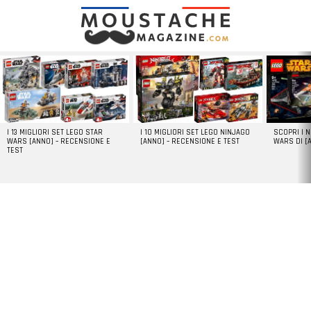
LATEST
STORIES
I 13 MIGLIORI SET LEGO STAR
I 10 MIGLIORI SET LEGO NINJAGO
SCOPRI I 
WARS [ANNO] – RECENSIONE E
[ANNO] – RECENSIONE E TEST
WARS DI [
TEST