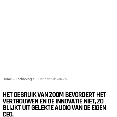
You are here:
Home
Technologie
Het gebruik van Zoom bevordert het vertrouwen en de innovatie niet, zo blijkt uit gelekte audio van de eigen CEO.
HET GEBRUIK VAN ZOOM BEVORDERT HET
VERTROUWEN EN DE INNOVATIE NIET, ZO
BLIJKT UIT GELEKTE AUDIO VAN DE EIGEN
CEO.