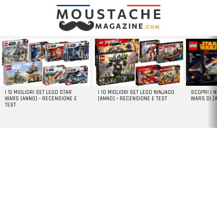
LATEST
STORIES
I 13 MIGLIORI SET LEGO STAR
I 10 MIGLIORI SET LEGO NINJAGO
SCOPRI I 
WARS [ANNO] – RECENSIONE E
[ANNO] – RECENSIONE E TEST
WARS DI [
TEST