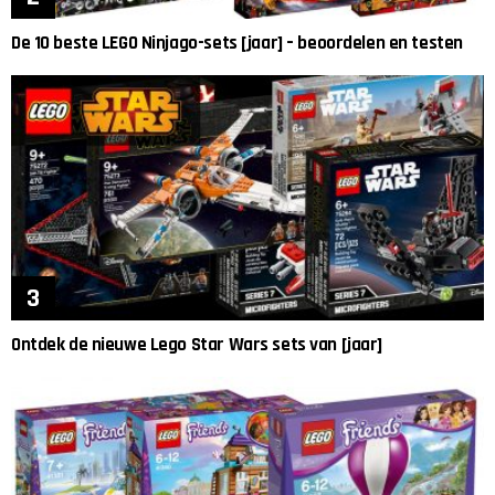
De 10 beste LEGO Ninjago-sets [jaar] – beoordelen en testen
Ontdek de nieuwe Lego Star Wars sets van [jaar]