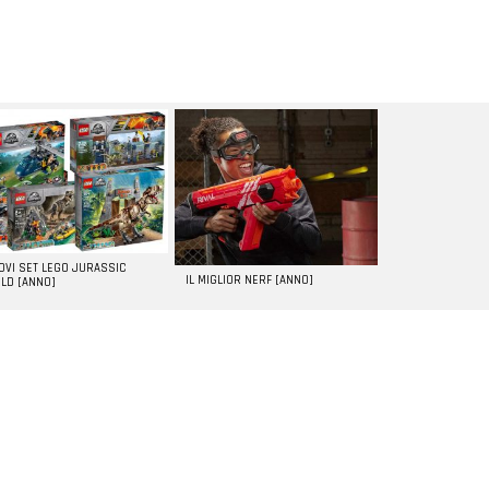
UOVI SET LEGO JURASSIC
IL MIGLIOR NERF [ANNO]
LD [ANNO]