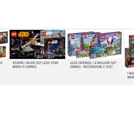
GO
SCOPRI I NUOVI SET LEGO STAR
LEGO FRIENDS: I 4 MIGLIORI SET
WARS DI [ANNO]
[ANNO] – RECENSIONE E TEST
I N
WOR