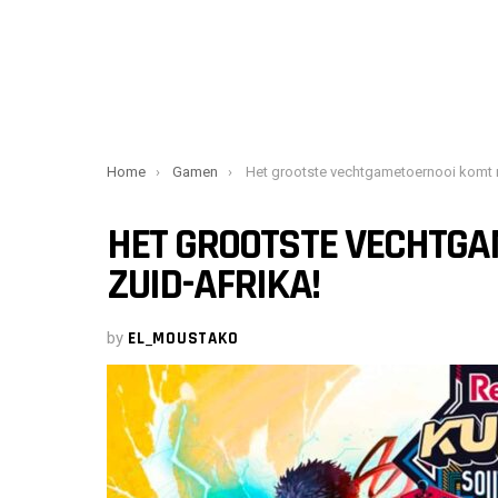
You are here:
Home
Gamen
Het grootste vechtgametoernooi komt naar Zuid-Afrik
HET GROOTSTE VECHTG
ZUID-AFRIKA!
by
EL_MOUSTAKO