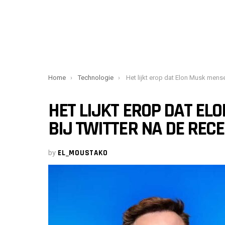
You are here:
Home
Technologie
Het lijkt erop dat Elon Musk mensen aanneemt bij Twitter na de recente massa
HET LIJKT EROP DAT E
BIJ TWITTER NA DE REC
by
EL_MOUSTAKO