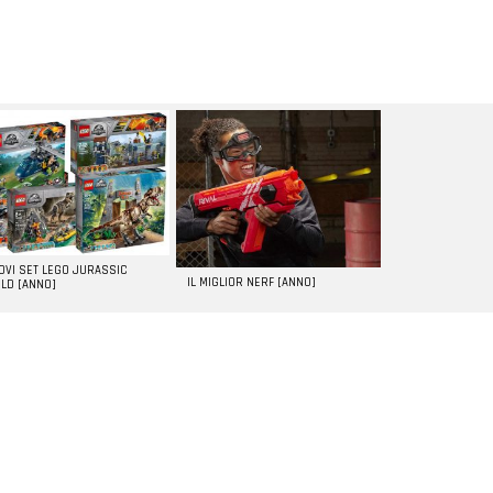
UOVI SET LEGO JURASSIC
IL MIGLIOR NERF [ANNO]
LD [ANNO]