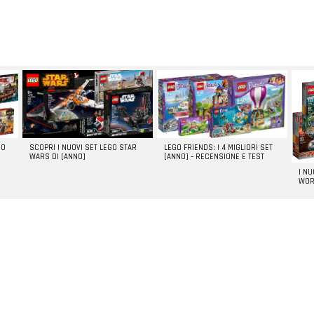
GO
SCOPRI I NUOVI SET LEGO STAR
LEGO FRIENDS: I 4 MIGLIORI SET
WARS DI [ANNO]
[ANNO] – RECENSIONE E TEST
I N
WOR