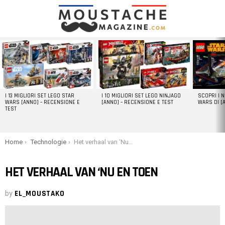
LATEST
STORIES
I 13 MIGLIORI SET LEGO STAR
I 10 MIGLIORI SET LEGO NINJAGO
SCOPRI I 
WARS [ANNO] – RECENSIONE E
[ANNO] – RECENSIONE E TEST
WARS DI [
TEST
You are here:
Home
Technologie
Het verhaal van ‘Nu en Toen
HET VERHAAL VAN ‘NU EN TOEN
by
EL_MOUSTAKO