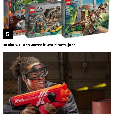
De nieuwe Lego Jurassic World-sets [jaar]