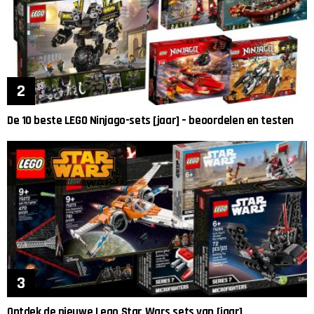
De 10 beste LEGO Ninjago-sets [jaar] – beoordelen en testen
Ontdek de nieuwe Lego Star Wars sets van [jaar]