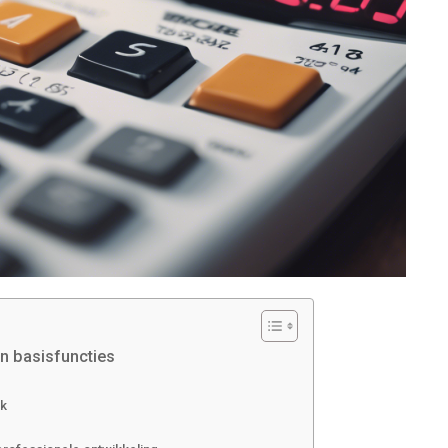
an basisfuncties
rk