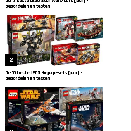
De 13 beste LEGO Star Wars-sets [jaar] –
beoordelen en testen
De 10 beste LEGO Ninjago-sets [jaar] –
beoordelen en testen