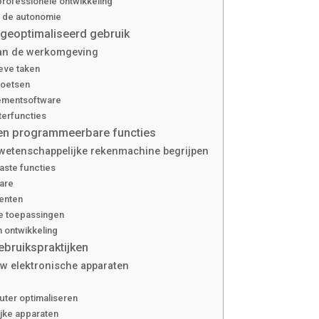
rofessionele ontwikkeling
n de autonomie
geoptimaliseerd gebruik
an de werkomgeving
ieve taken
toetsen
ementsoftware
terfuncties
 en programmeerbare functies
 wetenschappelijke rekenmachine begrijpen
ste functies
ware
menten
e toepassingen
 ontwikkeling
bruikspraktijken
w elektronische apparaten
uter optimaliseren
jke apparaten