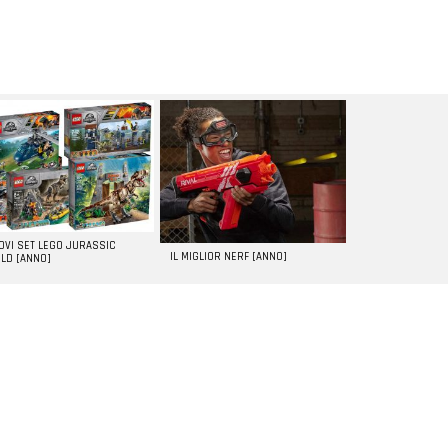
UOVI SET LEGO JURASSIC
IL MIGLIOR NERF [ANNO]
LD [ANNO]