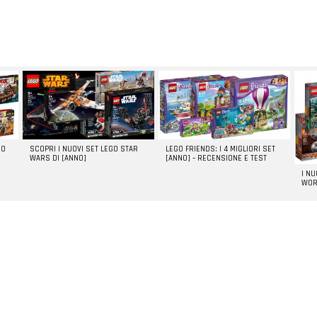
GO
SCOPRI I NUOVI SET LEGO STAR
LEGO FRIENDS: I 4 MIGLIORI SET
WARS DI [ANNO]
[ANNO] – RECENSIONE E TEST
I N
WOR