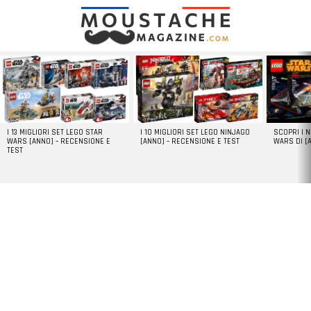
LATEST
STORIES
I 13 MIGLIORI SET LEGO STAR
I 10 MIGLIORI SET LEGO NINJAGO
SCOPRI I 
WARS [ANNO] – RECENSIONE E
[ANNO] – RECENSIONE E TEST
WARS DI [
TEST