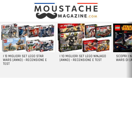
LATEST
STORIES
I 13 MIGLIORI SET LEGO STAR
I 10 MIGLIORI SET LEGO NINJAGO
SCOPRI I 
WARS [ANNO] – RECENSIONE E
[ANNO] – RECENSIONE E TEST
WARS DI [
TEST