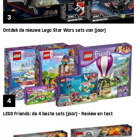
Ontdek de nieuwe Lego Star Wars sets van [jaar]
LEGO Friends: de 4 beste sets [jaar] – Review en test