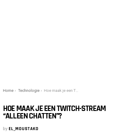
You are here:
Home
Technologie
Hoe maak je een Twitch-stream “Alleen chatten”?
HOE MAAK JE EEN TWITCH-STREAM
“ALLEEN CHATTEN”?
by
EL_MOUSTAKO