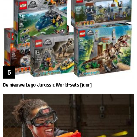
De nieuwe Lego Jurassic World-sets [jaar]