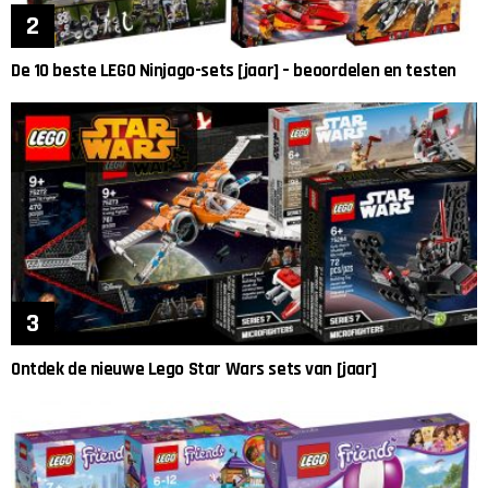
De 10 beste LEGO Ninjago-sets [jaar] – beoordelen en testen
Ontdek de nieuwe Lego Star Wars sets van [jaar]