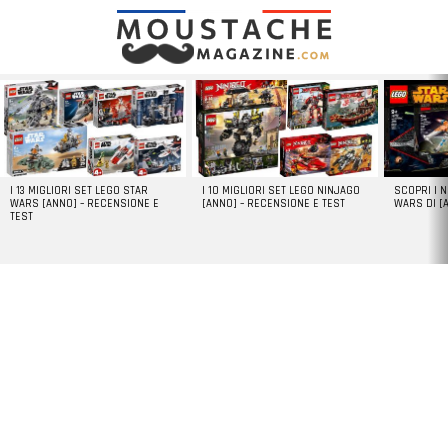
LATEST
STORIES
I 13 MIGLIORI SET LEGO STAR
I 10 MIGLIORI SET LEGO NINJAGO
SCOPRI I 
WARS [ANNO] – RECENSIONE E
[ANNO] – RECENSIONE E TEST
WARS DI [
TEST