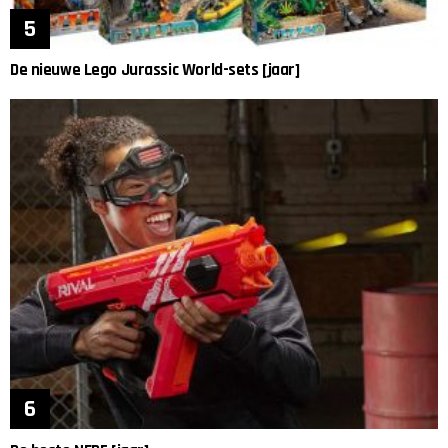
De nieuwe Lego Jurassic World-sets [jaar]