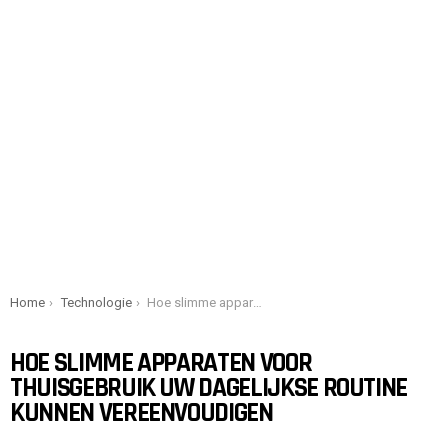
You are here:
Home
Technologie
Hoe slimme apparaten voor thuisgebruik uw dagelijkse routine kunnen vereenvoudigen
HOE SLIMME APPARATEN VOOR
THUISGEBRUIK UW DAGELIJKSE ROUTINE
KUNNEN VEREENVOUDIGEN