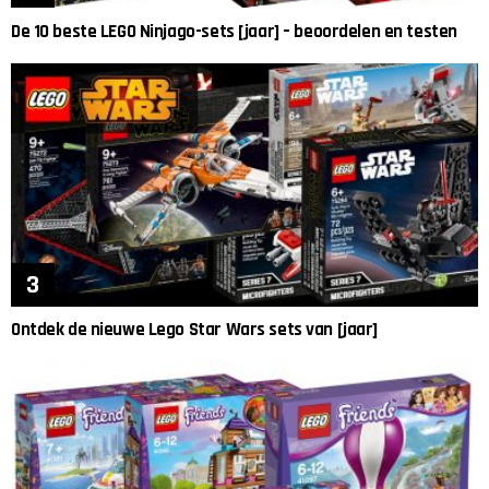
De 10 beste LEGO Ninjago-sets [jaar] – beoordelen en testen
Ontdek de nieuwe Lego Star Wars sets van [jaar]