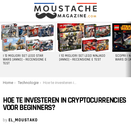
LATEST
STORIES
I 13 MIGLIORI SET LEGO STAR
I 10 MIGLIORI SET LEGO NINJAGO
SCOPRI I 
WARS [ANNO] – RECENSIONE E
[ANNO] – RECENSIONE E TEST
WARS DI [
TEST
You are here:
Home
Technologie
Hoe te investeren in cryptocurrencies voor beginners?
HOE TE INVESTEREN IN CRYPTOCURRENCIES
VOOR BEGINNERS?
by
EL_MOUSTAKO