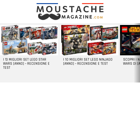
LATEST
STORIES
I 13 MIGLIORI SET LEGO STAR
I 10 MIGLIORI SET LEGO NINJAGO
SCOPRI I 
WARS [ANNO] – RECENSIONE E
[ANNO] – RECENSIONE E TEST
WARS DI [
TEST