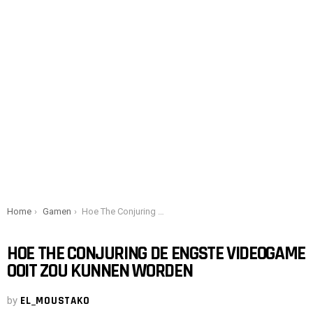
You are here:
Home
Gamen
Hoe The Conjuring de engste videogame ooit zou kunnen worden
HOE THE CONJURING DE ENGSTE VIDEOGAME
OOIT ZOU KUNNEN WORDEN
by
EL_MOUSTAKO