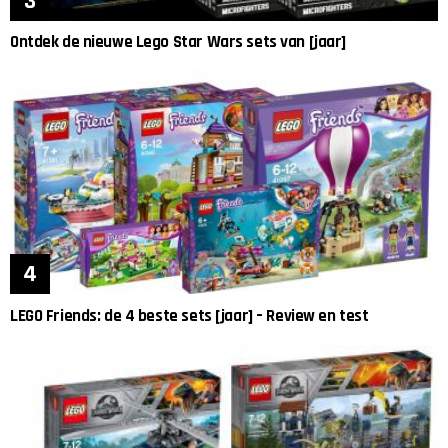
Ontdek de nieuwe Lego Star Wars sets van [jaar]
LEGO Friends: de 4 beste sets [jaar] – Review en test