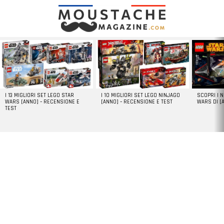
LATEST
STORIES
I 13 MIGLIORI SET LEGO STAR
I 10 MIGLIORI SET LEGO NINJAGO
SCOPRI I 
WARS [ANNO] – RECENSIONE E
[ANNO] – RECENSIONE E TEST
WARS DI [
TEST