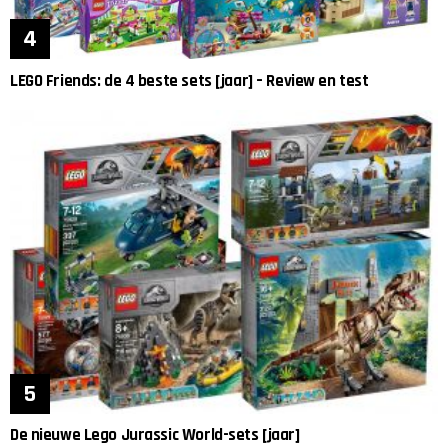
LEGO Friends: de 4 beste sets [jaar] – Review en test
De nieuwe Lego Jurassic World-sets [jaar]