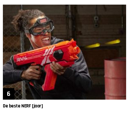
De beste NERF [jaar]