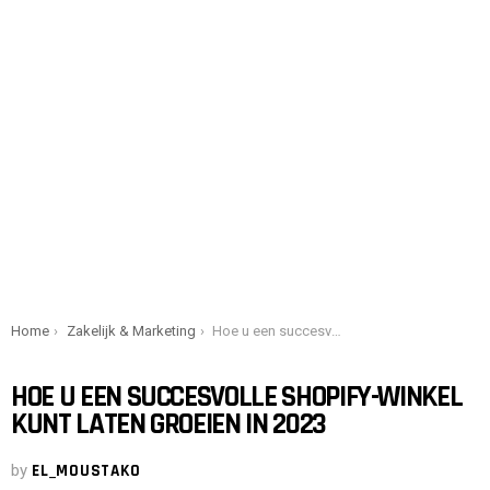
You are here:
Home
Zakelijk & Marketing
Hoe u een succesvolle Shopify-winkel kunt laten groeien in 2023
HOE U EEN SUCCESVOLLE SHOPIFY-WINKEL
KUNT LATEN GROEIEN IN 2023
by
EL_MOUSTAKO