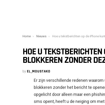
You are here:
Home
Nieuws
Hoe u tekstberichten op de iPhone kunt blokkeren zonder deze te open
HOE U TEKSTBERICHTEN 
BLOKKEREN ZONDER DEZ
by
EL_MOUSTAKO
Er zijn verschillende redenen waarom
blokkeren zonder het bericht te openen
opgelicht door alleen maar een phishi
sms opent, heeft u de neiging om met