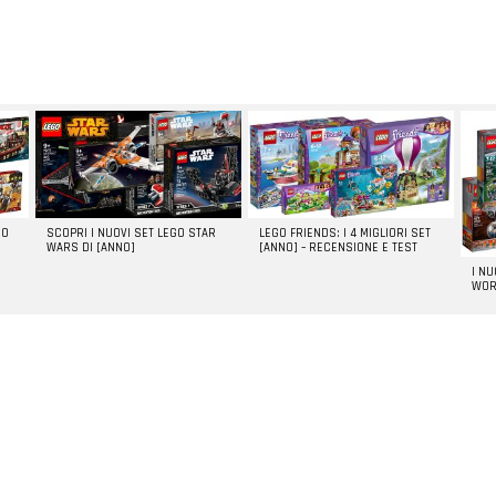
GO
SCOPRI I NUOVI SET LEGO STAR
LEGO FRIENDS: I 4 MIGLIORI SET
WARS DI [ANNO]
[ANNO] – RECENSIONE E TEST
I N
WOR