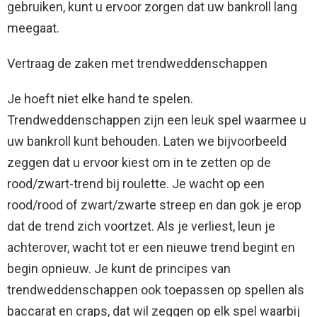
gebruiken, kunt u ervoor zorgen dat uw bankroll lang
meegaat.
Vertraag de zaken met trendweddenschappen
Je hoeft niet elke hand te spelen.
Trendweddenschappen zijn een leuk spel waarmee u
uw bankroll kunt behouden. Laten we bijvoorbeeld
zeggen dat u ervoor kiest om in te zetten op de
rood/zwart-trend bij roulette. Je wacht op een
rood/rood of zwart/zwarte streep en dan gok je erop
dat de trend zich voortzet. Als je verliest, leun je
achterover, wacht tot er een nieuwe trend begint en
begin opnieuw. Je kunt de principes van
trendweddenschappen ook toepassen op spellen als
baccarat en craps, dat wil zeggen op elk spel waarbij