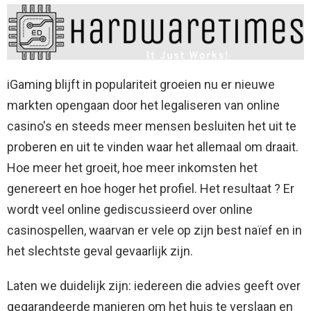
iGaming blijft in populariteit groeien nu er nieuwe
markten opengaan door het legaliseren van online
casino's en steeds meer mensen besluiten het uit te
proberen en uit te vinden waar het allemaal om draait.
Hoe meer het groeit, hoe meer inkomsten het
genereert en hoe hoger het profiel. Het resultaat ? Er
wordt veel online gediscussieerd over online
casinospellen, waarvan er vele op zijn best naïef en in
het slechtste geval gevaarlijk zijn.
Laten we duidelijk zijn: iedereen die advies geeft over
gegarandeerde manieren om het huis te verslaan en