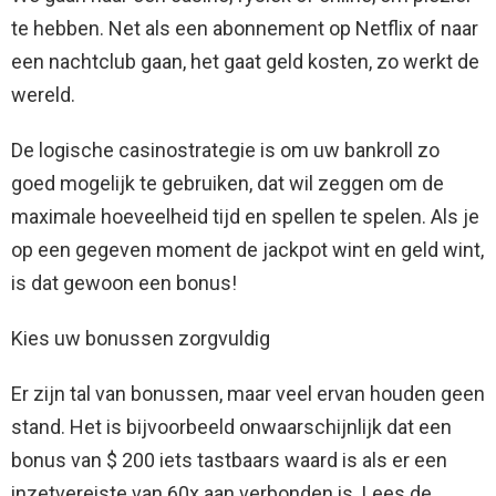
te hebben. Net als een abonnement op Netflix of naar
een nachtclub gaan, het gaat geld kosten, zo werkt de
wereld.
De logische casinostrategie is om uw bankroll zo
goed mogelijk te gebruiken, dat wil zeggen om de
maximale hoeveelheid tijd en spellen te spelen. Als je
op een gegeven moment de jackpot wint en geld wint,
is dat gewoon een bonus!
Kies uw bonussen zorgvuldig
Er zijn tal van bonussen, maar veel ervan houden geen
stand. Het is bijvoorbeeld onwaarschijnlijk dat een
bonus van $ 200 iets tastbaars waard is als er een
inzetvereiste van 60x aan verbonden is. Lees de