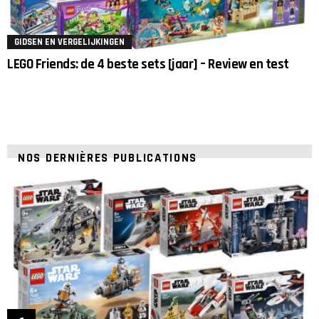
GIDSEN EN VERGELIJKINGEN
LEGO Friends: de 4 beste sets [jaar] – Review en test
NOS DERNIÈRES PUBLICATIONS