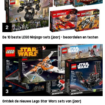
De 10 beste LEGO Ninjago-sets [jaar] – beoordelen en testen
Ontdek de nieuwe Lego Star Wars sets van [jaar]