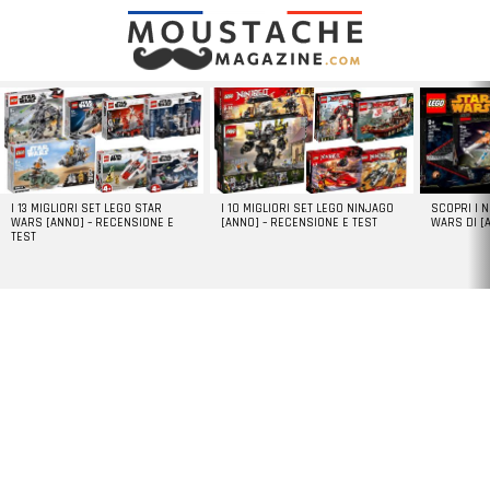
LATEST
STORIES
I 13 MIGLIORI SET LEGO STAR
I 10 MIGLIORI SET LEGO NINJAGO
SCOPRI I 
WARS [ANNO] – RECENSIONE E
[ANNO] – RECENSIONE E TEST
WARS DI [
TEST