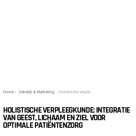
You are here:
Home
Zakelijk & Marketing
Holistische verpleegkunde: Integratie van geest, lichaam en ziel voor optimale patiëntenzorg
HOLISTISCHE VERPLEEGKUNDE: INTEGRATIE
VAN GEEST, LICHAAM EN ZIEL VOOR
OPTIMALE PATIËNTENZORG