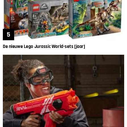
De nieuwe Lego Jurassic World-sets [jaar]