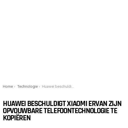
You are here:
Home
Technologie
Huawei beschuldigt Xiaomi ervan zijn opvouwbare telefoontechnologie te kopiëren
HUAWEI BESCHULDIGT XIAOMI ERVAN ZIJN
OPVOUWBARE TELEFOONTECHNOLOGIE TE
KOPIËREN