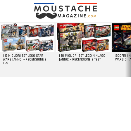
LATEST
STORIES
I 13 MIGLIORI SET LEGO STAR
I 10 MIGLIORI SET LEGO NINJAGO
SCOPRI I 
WARS [ANNO] – RECENSIONE E
[ANNO] – RECENSIONE E TEST
WARS DI [
TEST