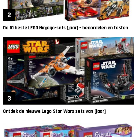
De 10 beste LEGO Ninjago-sets [jaar] – beoordelen en testen
Ontdek de nieuwe Lego Star Wars sets van [jaar]