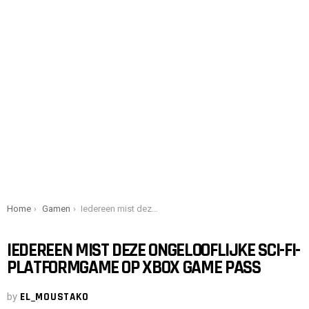
You are here:
Home
Gamen
Iedereen mist deze ongelooflijke sci-fi-platformgame op Xbox Game Pass
IEDEREEN MIST DEZE ONGELOOFLIJKE SCI-FI-
PLATFORMGAME OP XBOX GAME PASS
by
EL_MOUSTAKO