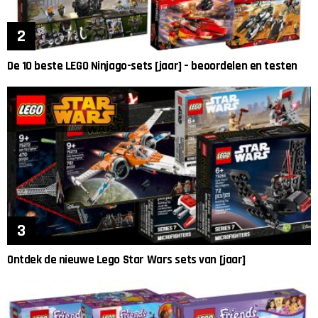
De 10 beste LEGO Ninjago-sets [jaar] – beoordelen en testen
Ontdek de nieuwe Lego Star Wars sets van [jaar]