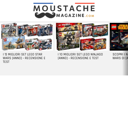
LATEST
STORIES
I 13 MIGLIORI SET LEGO STAR
I 10 MIGLIORI SET LEGO NINJAGO
SCOPRI I 
WARS [ANNO] – RECENSIONE E
[ANNO] – RECENSIONE E TEST
WARS DI [
TEST