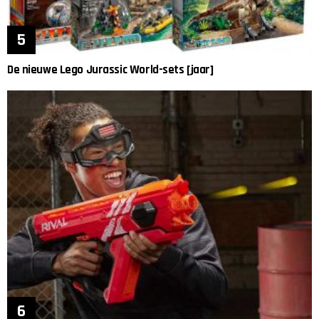
De nieuwe Lego Jurassic World-sets [jaar]