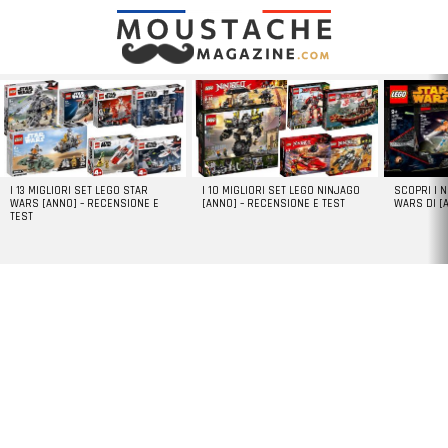
LATEST
STORIES
I 13 MIGLIORI SET LEGO STAR
I 10 MIGLIORI SET LEGO NINJAGO
SCOPRI I 
WARS [ANNO] – RECENSIONE E
[ANNO] – RECENSIONE E TEST
WARS DI [
TEST