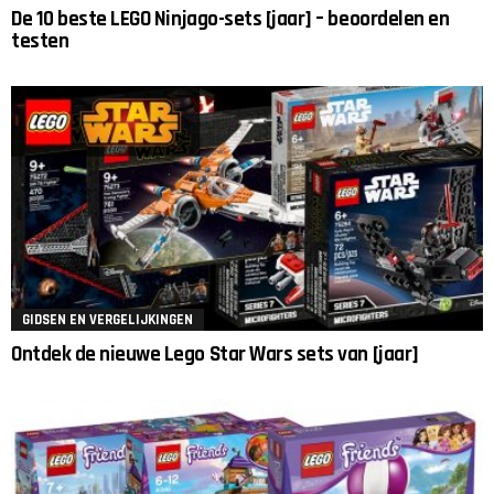
De 10 beste LEGO Ninjago-sets [jaar] – beoordelen en
testen
GIDSEN EN VERGELIJKINGEN
Ontdek de nieuwe Lego Star Wars sets van [jaar]