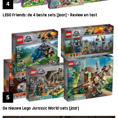
LEGO Friends: de 4 beste sets [jaar] – Review en test
De nieuwe Lego Jurassic World-sets [jaar]