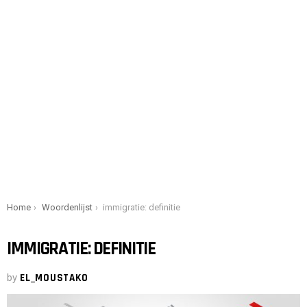
You are here:
Home
Woordenlijst
immigratie: definitie
IMMIGRATIE: DEFINITIE
by
EL_MOUSTAKO