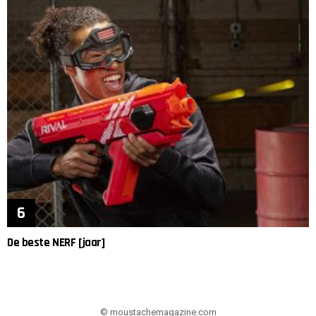
De beste NERF [jaar]
© moustachemagazine.com