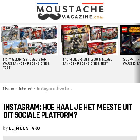
LATEST
STORIES
I 13 MIGLIORI SET LEGO STAR
I 10 MIGLIORI SET LEGO NINJAGO
SCOPRI I 
WARS [ANNO] – RECENSIONE E
[ANNO] – RECENSIONE E TEST
WARS DI [
TEST
You are here:
Home
Internet
Instagram: hoe haal je het meeste uit dit sociale platform?
INSTAGRAM: HOE HAAL JE HET MEESTE UIT
DIT SOCIALE PLATFORM?
by
EL_MOUSTAKO