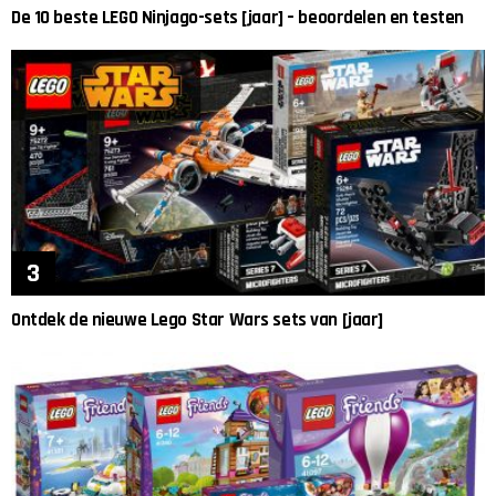
De 10 beste LEGO Ninjago-sets [jaar] – beoordelen en testen
Ontdek de nieuwe Lego Star Wars sets van [jaar]