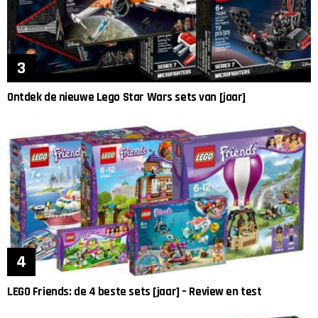
Ontdek de nieuwe Lego Star Wars sets van [jaar]
LEGO Friends: de 4 beste sets [jaar] – Review en test