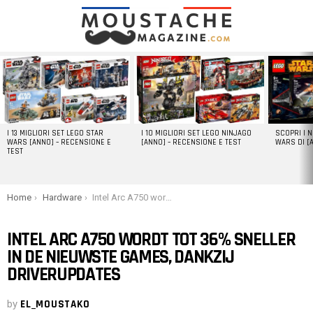
LATEST
STORIES
I 13 MIGLIORI SET LEGO STAR
I 10 MIGLIORI SET LEGO NINJAGO
SCOPRI I 
WARS [ANNO] – RECENSIONE E
[ANNO] – RECENSIONE E TEST
WARS DI [
TEST
You are here:
Home
Hardware
Intel Arc A750 wordt tot 36% sneller in de nieuwste games, dankzij driverupdates
INTEL ARC A750 WORDT TOT 36% SNELLER
IN DE NIEUWSTE GAMES, DANKZIJ
DRIVERUPDATES
by
EL_MOUSTAKO