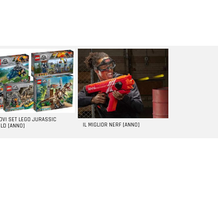
UOVI SET LEGO JURASSIC
IL MIGLIOR NERF [ANNO]
LD [ANNO]