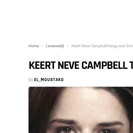
You are here:
Home
Levensstijl
Keert Neve Campbell terug voor Scre
KEERT NEVE CAMPBELL 
by
EL_MOUSTAKO