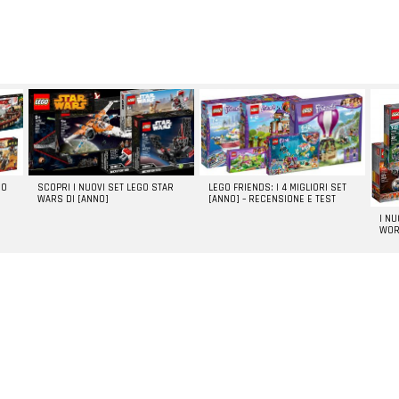
GO
SCOPRI I NUOVI SET LEGO STAR
LEGO FRIENDS: I 4 MIGLIORI SET
WARS DI [ANNO]
[ANNO] – RECENSIONE E TEST
I N
WOR