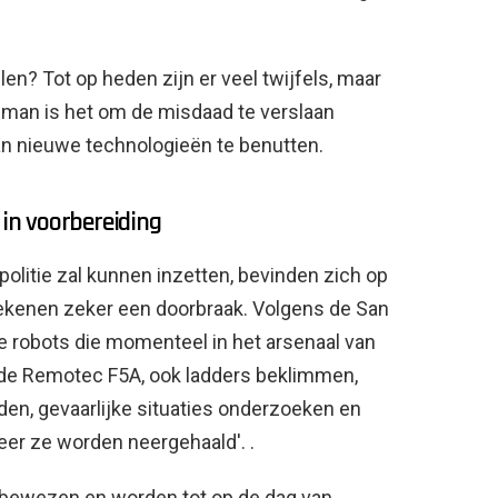
? Tot op heden zijn er veel twijfels, maar
man is het om de misdaad te verslaan
an nieuwe technologieën te benutten.
in voorbereiding
olitie zal kunnen inzetten, bevinden zich op
tekenen zeker een doorbraak. Volgens de San
 robots die momenteel in het arsenaal van
 de Remotec F5A, ook ladders beklimmen,
rijden, gevaarlijke situaties onderzoeken en
eer ze worden neergehaald'. .
 bewezen en worden tot op de dag van