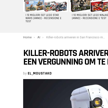
I 13 MIGLIORI SET LEGO STAR
I 10 MIGLIORI SET LEGO NINJA
WARS [ANNO] – RECENSIONE E
[ANNO] – RECENSIONE E TEST
TEST
You are here:
Home
AI
Killer-robots arriveren in San Francisco met een vergunning om te doden
KILLER-ROBOTS ARRIVER
EEN VERGUNNING OM TE
by
EL_MOUSTAKO