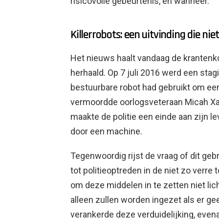
risicovolle gebeurtenis, en wanneer.
Killerrobots: een uitvinding die nie
Het nieuws haalt vandaag de krantenkop
herhaald. Op 7 juli 2016 werd een stag
bestuurbare robot had gebruikt om een ​
vermoordde oorlogsveteraan Micah Xav
maakte de politie een einde aan zijn 
door een machine.
Tegenwoordig rijst de vraag of dit geb
tot politieoptreden in de niet zo verre 
om deze middelen in te zetten niet li
alleen zullen worden ingezet als er 
verankerde deze verduidelijking, evena