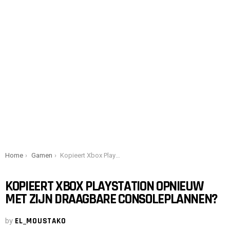
You are here:
Home
Gamen
Kopieert Xbox PlayStation opnieuw met zijn draagbare consoleplannen?
KOPIEERT XBOX PLAYSTATION OPNIEUW
MET ZIJN DRAAGBARE CONSOLEPLANNEN?
by
EL_MOUSTAKO