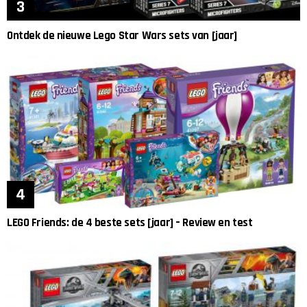
Ontdek de nieuwe Lego Star Wars sets van [jaar]
LEGO Friends: de 4 beste sets [jaar] – Review en test