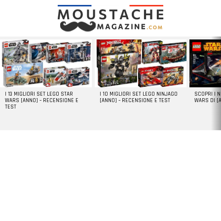
LATEST
STORIES
I 13 MIGLIORI SET LEGO STAR
I 10 MIGLIORI SET LEGO NINJAGO
SCOPRI I 
WARS [ANNO] – RECENSIONE E
[ANNO] – RECENSIONE E TEST
WARS DI [
TEST