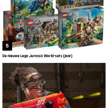
De nieuwe Lego Jurassic World-sets [jaar]