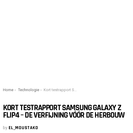
You are here:
Home
Technologie
Kort testrapport Samsung Galaxy Z Flip4 – De verfijning vóór de herbouw
KORT TESTRAPPORT SAMSUNG GALAXY Z
FLIP4 – DE VERFIJNING VÓÓR DE HERBOUW
by
EL_MOUSTAKO