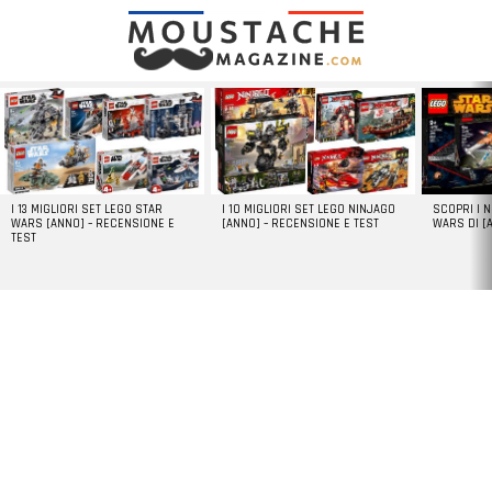
LATEST
STORIES
I 13 MIGLIORI SET LEGO STAR
I 10 MIGLIORI SET LEGO NINJAGO
SCOPRI I 
WARS [ANNO] – RECENSIONE E
[ANNO] – RECENSIONE E TEST
WARS DI [
TEST