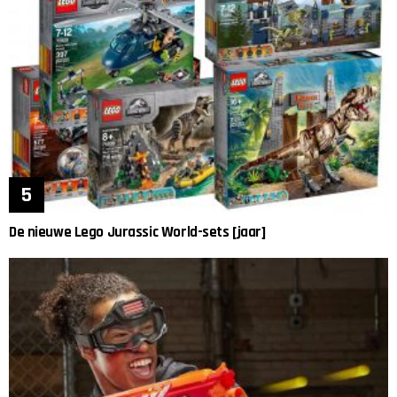
De nieuwe Lego Jurassic World-sets [jaar]