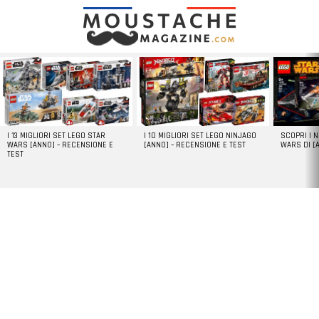
LATEST
STORIES
I 13 MIGLIORI SET LEGO STAR
I 10 MIGLIORI SET LEGO NINJAGO
SCOPRI I 
WARS [ANNO] – RECENSIONE E
[ANNO] – RECENSIONE E TEST
WARS DI [
TEST