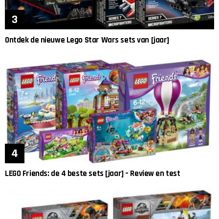
Ontdek de nieuwe Lego Star Wars sets van [jaar]
LEGO Friends: de 4 beste sets [jaar] – Review en test