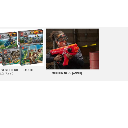
UOVI SET LEGO JURASSIC
IL MIGLIOR NERF [ANNO]
LD [ANNO]