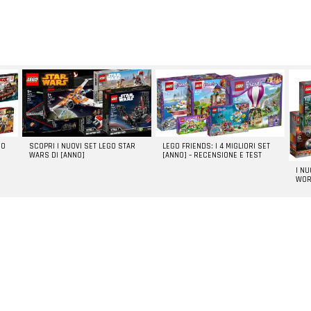
GO
SCOPRI I NUOVI SET LEGO STAR
LEGO FRIENDS: I 4 MIGLIORI SET
WARS DI [ANNO]
[ANNO] – RECENSIONE E TEST
I N
WOR