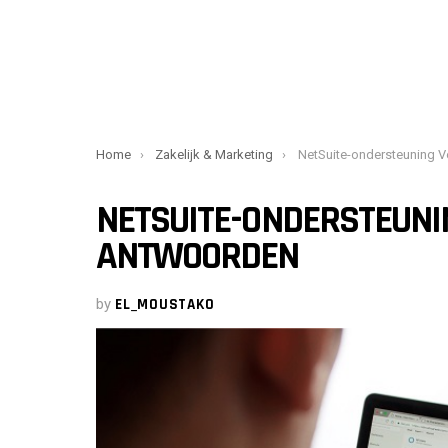
You are here:
Home
Zakelijk & Marketing
NetSuite-ondersteuning Veelgestelde
NETSUITE-ONDERSTEUNI
ANTWOORDEN
by
EL_MOUSTAKO