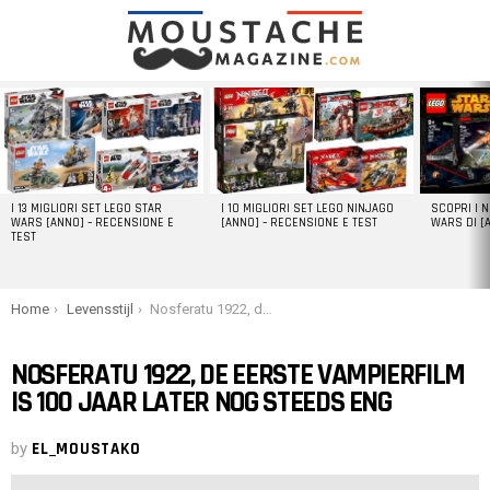
LATEST
STORIES
I 13 MIGLIORI SET LEGO STAR
I 10 MIGLIORI SET LEGO NINJAGO
SCOPRI I 
WARS [ANNO] – RECENSIONE E
[ANNO] – RECENSIONE E TEST
WARS DI [
TEST
You are here:
Home
Levensstijl
Nosferatu 1922, de eerste vampierfilm is 100 jaar later nog steeds eng
NOSFERATU 1922, DE EERSTE VAMPIERFILM
IS 100 JAAR LATER NOG STEEDS ENG
by
EL_MOUSTAKO