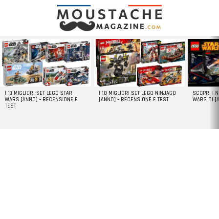
LATEST
STORIES
I 13 MIGLIORI SET LEGO STAR
I 10 MIGLIORI SET LEGO NINJAGO
SCOPRI I 
WARS [ANNO] – RECENSIONE E
[ANNO] – RECENSIONE E TEST
WARS DI [
TEST