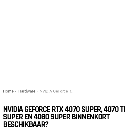
You are here:
Home
Hardware
NVIDIA GeForce RTX 4070 Super, 4070 Ti Super en 4080 Super binnenkort beschikbaar?
NVIDIA GEFORCE RTX 4070 SUPER, 4070 TI
SUPER EN 4080 SUPER BINNENKORT
BESCHIKBAAR?